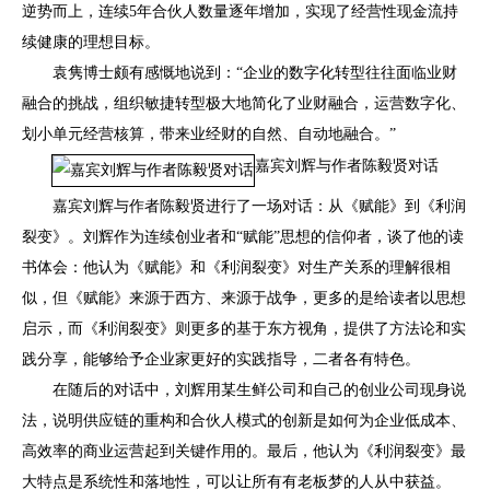
逆势而上，连续5年合伙人数量逐年增加，实现了经营性现金流持
续健康的理想目标。
袁隽博士颇有感慨地说到：“企业的数字化转型往往面临业财
融合的挑战，组织敏捷转型极大地简化了业财融合，运营数字化、
划小单元经营核算，带来业经财的自然、自动地融合。”
嘉宾刘辉与作者陈毅贤对话
嘉宾刘辉与作者陈毅贤进行了一场对话：从《赋能》到《利润
裂变》。刘辉作为连续创业者和“赋能”思想的信仰者，谈了他的读
书体会：他认为《赋能》和《利润裂变》对生产关系的理解很相
似，但《赋能》来源于西方、来源于战争，更多的是给读者以思想
启示，而《利润裂变》则更多的基于东方视角，提供了方法论和实
践分享，能够给予企业家更好的实践指导，二者各有特色。
在随后的对话中，刘辉用某生鲜公司和自己的创业公司现身说
法，说明供应链的重构和合伙人模式的创新是如何为企业低成本、
高效率的商业运营起到关键作用的。最后，他认为《利润裂变》最
大特点是系统性和落地性，可以让所有有老板梦的人从中获益。