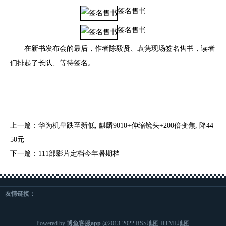
签名售书
签名售书
在新书发布会的最后，作者陈毅贤、袁隽现场签名售书，读者
们排起了长队、等待签名。
上一篇：
华为机皇跌至新低, 麒麟9010+伸缩镜头+200倍变焦, 降44
50元
下一篇：
111部影片定档今年暑期档
友情链接：
Powered by
博鱼客服app
@2013-2022
RSS地图
HTML地图