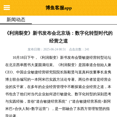
博鱼客服app
新闻动态
你的位置：
博鱼客服app
>
新闻动态
> 《利润裂变》新书发布会北京
《利润裂变》新书发布会北京场：数字化转型时代的
场：数字化转型时代的经营之道
经营之道
发布日期：2025-06-24 00:51 点击次数：241
10月18日下午，《利润裂变》新书发布会暨敏捷经营转型论坛
在北京西单图书大厦圆满结束。《利润裂变》是国泰道合创始人兼
CEO、中国企业敏捷经营研究院院长陈毅贤与直真科技董事长袁隽
博士联合编写的一本阿米巴实践方法论专著。两位作者皆是经营企
业的实干家，在多年的企业经营管理中不断探索企业经营之道，本
书包含了他们对当代企业如何进行敏捷化、数字化转型的深刻思考
与实践经验，首创“道合敏捷经营系统”（“道合敏捷经营系统=新阿
米巴×合伙人制×数字运营”），是一部融合了东西方管理智慧的指
导论著。