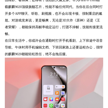
拍得好、看得爽，还得有个强劲的大脑支撑。华为Pura70 Ultra搭
载麒麟9020顶级旗舰芯片，性能不输任何同代。当你在后台同时打
开多个APP聊天、听歌、刷视频，也不会出现卡顿、强制重启的尴
尬。对游戏党来说，更是畅爽，无论是3D大作《原神》还是《王
者荣耀》，都能保持高帧率稳定运行，打团不掉帧，技能衔接更流
畅。
在日常生活中，你或许会在通勤时打开手机看剧、上下班途中语音
导航、午休时用手机编辑文档、下班回家路上还要远程办公，强悍
的麒麟9020都能轻松胜任，绝不会拖后腿。