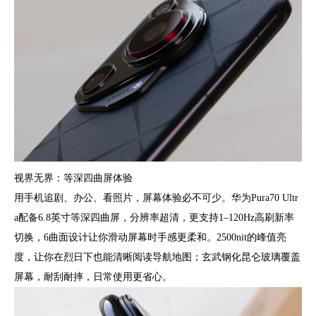
视界无界：等深四曲屏体验
用手机追剧、办公、看照片，屏幕体验必不可少。华为Pura70 Ultr
a配备6.8英寸等深四曲屏，分辨率超清，更支持1–120Hz高刷新率
切换，6曲面设计让你滑动屏幕时手感更柔和。2500nit的峰值亮
度，让你在烈日下也能清晰阅读导航地图；玄武钢化昆仑玻璃覆盖
屏幕，耐刮耐摔，日常使用更省心。