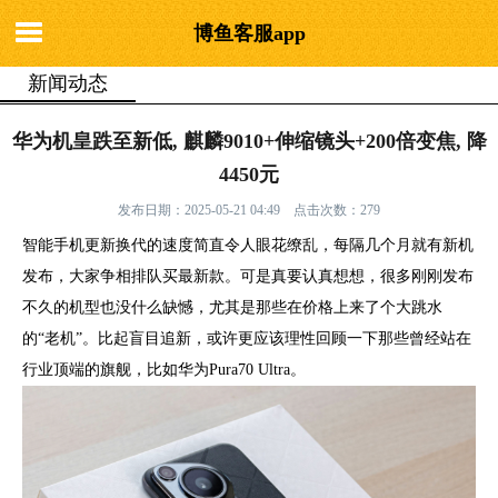
博鱼客服app
新闻动态
你的位置：
博鱼客服app
>
新闻动态
> 华为机皇跌至新低, 麒麟9010+伸
华为机皇跌至新低, 麒麟9010+伸缩镜头+200倍变焦, 降
缩镜头+200倍变焦, 降4450元
4450元
发布日期：2025-05-21 04:49 点击次数：279
智能手机更新换代的速度简直令人眼花缭乱，每隔几个月就有新机
发布，大家争相排队买最新款。可是真要认真想想，很多刚刚发布
不久的机型也没什么缺憾，尤其是那些在价格上来了个大跳水
的“老机”。比起盲目追新，或许更应该理性回顾一下那些曾经站在
行业顶端的旗舰，比如华为Pura70 Ultra。