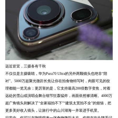
远近皆宜，三摄各有千秋
不仅仅是主摄吸睛，华为Pura70 Ultra的另外两颗镜头也绝非“陪
衬”。5000万超聚光微距长焦让你在拍食物特写时，肉眼可见的纹
理都能一览无余；更厉害的是，它支持最高200倍数字变焦，对着
远处的雪山或演唱会舞台细节狂轰猛炸，画面依然够清晰。4000万
超广角镜头则解决了“全家福拍不下”“建筑太宽拍不全”的烦恼，把
更多美好收入镜头，让旅行中的山川湖海一并装进手机里。
日常中，你可以在咖啡馆来一张食物微距大片，也能在街头随手记